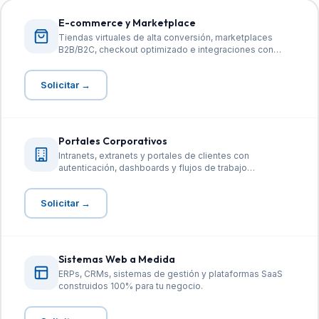
E-commerce y Marketplace
Tiendas virtuales de alta conversión, marketplaces
B2B/B2C, checkout optimizado e integraciones con
medios de pago.
Solicitar →
Portales Corporativos
Intranets, extranets y portales de clientes con
autenticación, dashboards y flujos de trabajo
personalizados.
Solicitar →
Sistemas Web a Medida
ERPs, CRMs, sistemas de gestión y plataformas SaaS
construidos 100% para tu negocio.