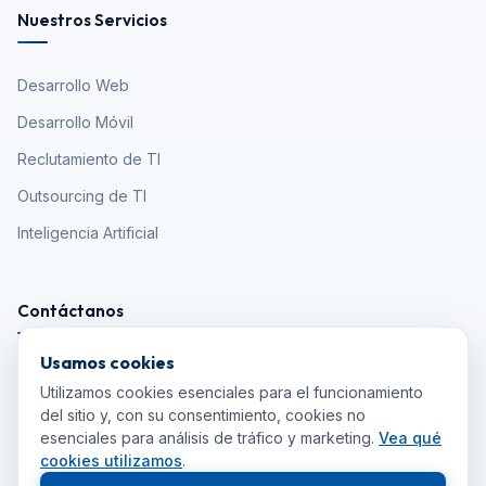
Nuestros Servicios
Desarrollo Web
Desarrollo Móvil
Reclutamiento de TI
Outsourcing de TI
Inteligencia Artificial
Contáctanos
Usamos cookies
falecom@agence.com.br
Utilizamos cookies esenciales para el funcionamiento
del sitio y, con su consentimiento, cookies no
+55 (11) 5286-3220
esenciales para análisis de tráfico y marketing.
Vea qué
cookies utilizamos
.