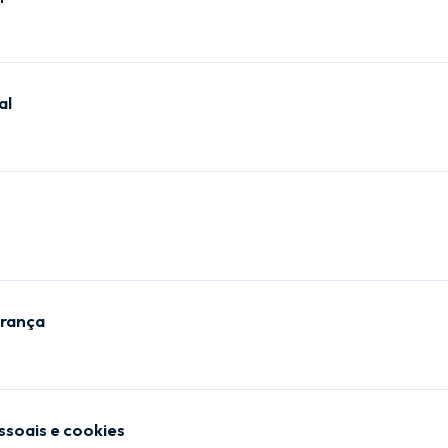
al
urança
soais e cookies