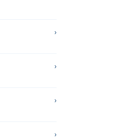
›
›
›
›