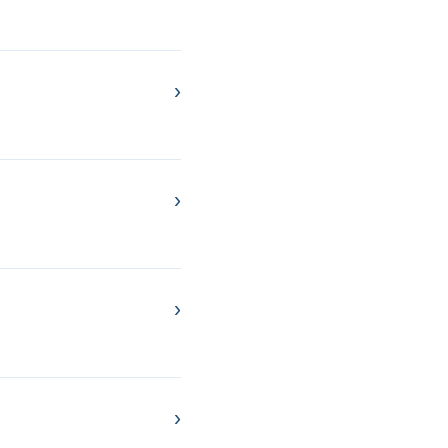
›
›
›
›