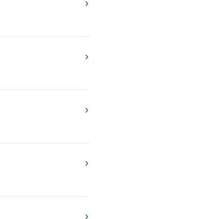
›
›
›
›
›