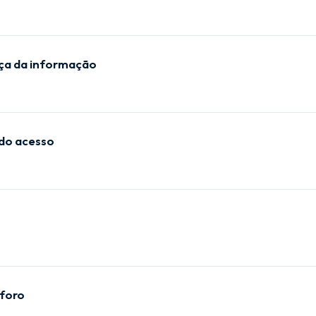
nça da informação
 do acesso
 foro