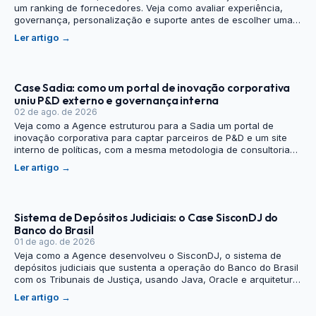
um ranking de fornecedores. Veja como avaliar experiência,
governança, personalização e suporte antes de escolher uma
consultoria de inteligência artificial.
Ler artigo
→
Case Sadia: como um portal de inovação corporativa
uniu P&D externo e governança interna
02 de ago. de 2026
Veja como a Agence estruturou para a Sadia um portal de
inovação corporativa para captar parceiros de P&D e um site
interno de políticas, com a mesma metodologia de consultoria
estratégica por trás dos dois.
Ler artigo
→
Sistema de Depósitos Judiciais: o Case SisconDJ do
Banco do Brasil
01 de ago. de 2026
Veja como a Agence desenvolveu o SisconDJ, o sistema de
depósitos judiciais que sustenta a operação do Banco do Brasil
com os Tribunais de Justiça, usando Java, Oracle e arquitetura
web sem licença por máquina.
Ler artigo
→