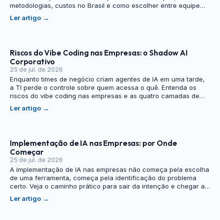
metodologias, custos no Brasil e como escolher entre equipe
interna, SaaS ou outsourcing.
Ler artigo
→
Riscos do Vibe Coding nas Empresas: o Shadow AI
Corporativo
25 de jul. de 2026
Enquanto times de negócio criam agentes de IA em uma tarde,
a TI perde o controle sobre quem acessa o quê. Entenda os
riscos do vibe coding nas empresas e as quatro camadas de
governança que evitam o próximo incidente.
Ler artigo
→
Implementação de IA nas Empresas: por Onde
Começar
25 de jul. de 2026
A implementação de IA nas empresas não começa pela escolha
de uma ferramenta, começa pela identificação do problema
certo. Veja o caminho prático para sair da intenção e chegar a
um projeto real.
Ler artigo
→