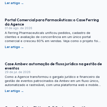
segmentada por perfil de colaborador.
Ler artigo
→
Portal Comercial para Farmacêuticas: o Case Ferring
da Agence
01 de ago. de 2026
A Ferring Pharmaceuticals unificou pedidos, cadastro de
clientes e avaliação de concorrência em um único portal
comercial e cresceu 60% em vendas. Veja como o projeto foi
estruturado.
Ler artigo
→
Case Ambev: automação de fluxo jurídico na gestão de
eventos
29 de jul. de 2026
Como a Agence transformou o gargalo jurídico e financeiro da
gestão de eventos patrocinados da Ambev em um fluxo único,
automatizado e rastreável, com uma plataforma web e mobile
sob medida.
Ler artigo
→